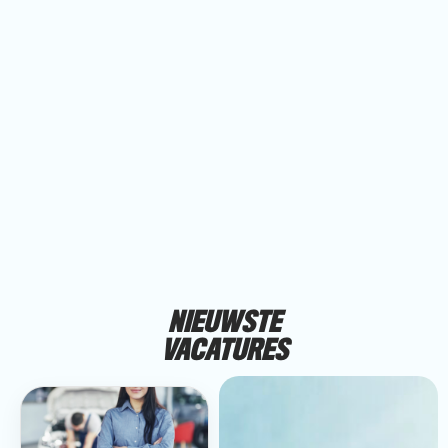
Door
inho
succ
een 
NIEUWSTE
VACATURES