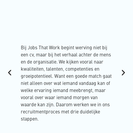
We s
opdr
doo
nodi
take
gewe
Bij Jobs That Work begint werving niet bij
verd
een cv, maar bij het verhaal achter de mens
het 
en de organisatie. We kijken vooral naar
kwaliteiten, talenten, competenties en
groeipotentieel. Want een goede match gaat
niet alleen over wat iemand vandaag kan of
welke ervaring iemand meebrengt, maar
vooral over waar iemand morgen van
waarde kan zijn. Daarom werken we in ons
recruitmentproces met drie duidelijke
stappen.